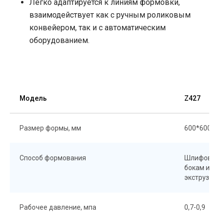
Легко адаптируется к линиям формовки,
взаимодействует как с ручным роликовым
конвейером, так и с автоматическим
оборудованием.
Модель
Z427
Размер формы, мм
600*600*(
Способ формования
Шлифовка 
бокам и п
экструзия
Рабочее давление, мпа
0,7-0,9