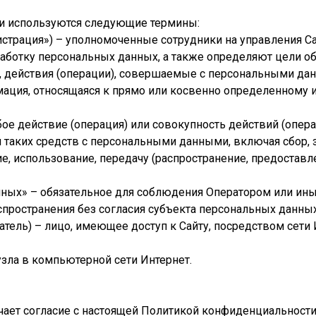
ти используются следующие термины:
нистрация») – уполномоченные сотрудники на управления 
работку персональных данных, а также определяют цели о
, действия (операции), совершаемые с персональными да
мация, относящаяся к прямо или косвенно определенному
бое действие (операция) или совокупность действий (опе
 таких средств с персональными данными, включая сбор, з
е, использование, передачу (распространение, предоставле
анных» – обязательное для соблюдения Оператором или и
пространения без согласия субъекта персональных данных
ватель) – лицо, имеющее доступ к Сайту, посредством сет
 узла в компьютерной сети Интернет.
ачает согласие с настоящей Политикой конфиденциальност