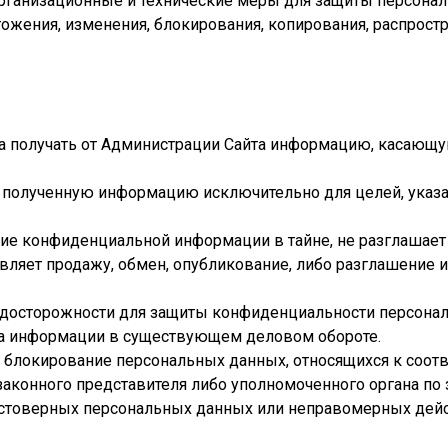
организационные и технические меры для защиты персона
тожения, изменения, блокирования, копирования, распрост
оса получать от Администрации Сайта информацию, касающ
ь полученную информацию исключительно для целей, указа
ение конфиденциальной информации в тайне, не разглашае
ствляет продажу, обмен, опубликование, либо разглашен
едосторожности для защиты конфиденциальности персонал
да информации в существующем деловом обороте.
ть блокирование персональных данных, относящихся к соо
 законного представителя либо уполномоченного органа по
остоверных персональных данных или неправомерных дейс