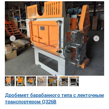
Дробемет барабанного типа с ленточным
транспортером Q326B