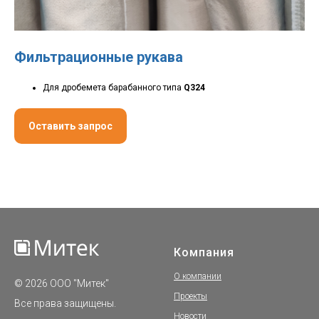
Фильтрационные рукава
Для дробемета барабанного типа
Q324
Оставить запрос
Компания
О компании
© 2026 ООО "Митек"
Проекты
Все права защищены.
Новости