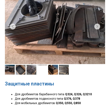
Защитные пластины
Для дробеметов барабанного типа
Q324, Q326, Q3210
Для дробеметов подвесного типа
Q376, Q378
Для мобильных дробеметов
Q350, Q550, Q850