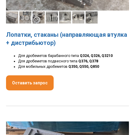
Лопатки, стаканы (направляющая втулка
+ дистрибьютор)
Для дробеметов барабанного типа
Q324, Q326, Q3210
Для дробеметов подвесного типа
Q376, Q378
Для мобильных дробеметов
Q350, Q550, Q850
Оставить запрос