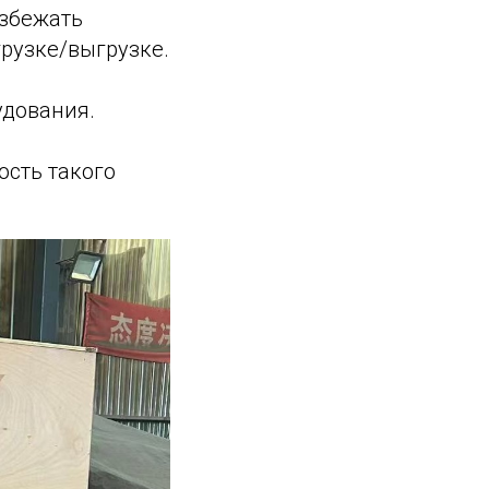
избежать
грузке/выгрузке.
удования.
ость такого