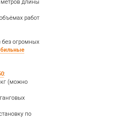
6 метров длины
 объёмах работ
в без огромных
бильные
50
:
 кг (можно
ьганговых
становку по