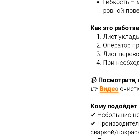
Гибкость – 
ровной пов
Как это работа
Лист уклады
Оператор п
Лист перево
При необхо
📹
Посмотрите, 
👉
Видео
очистк
Кому подойдёт 
✔ Небольшие цех
✔ Производител
сваркой/покрас