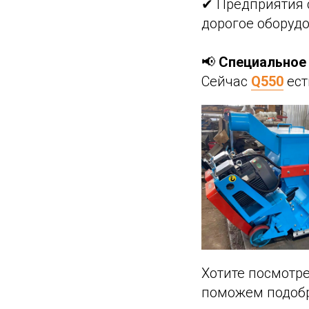
✔ Предприятия 
дорогое оборуд
📢
Специальное
Сейчас
Q550
ест
Хотите посмотр
поможем подобр