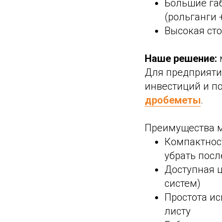
Большие габ
(рольганги 
Высокая сто
Наше решение:
Для предприяти
инвестиций и п
дробеметы
.
Преимущества 
Компактност
убрать посл
Доступная ц
систем)
Простота ис
листу