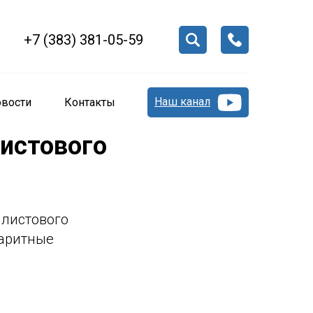
+7 (383) 381-05-59
Наш канал
вости
Контакты
истового
 листового
баритные