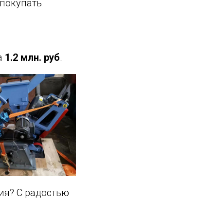
 покупать
а
1.2 млн. руб
.
ия? С радостью