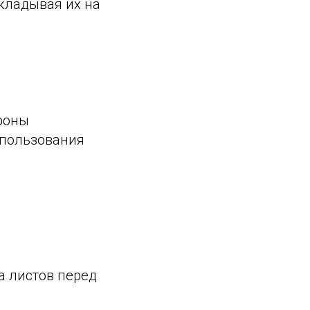
кладывая их на
ороны
спользования
а листов перед