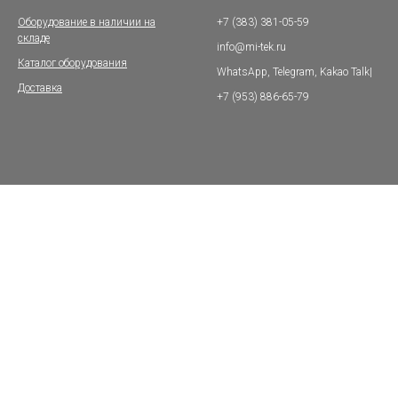
Оборудование в наличии на
+7 (383) 381-05-59
складе
info@mi-tek.ru
Каталог оборудования
WhatsApp, Telegram, Kakao Talk|
Доставка
+7 (953) 886-65-79