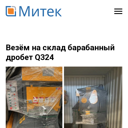
Везём на склад барабанный
дробет Q324