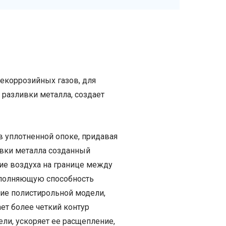
екоррозийных газов, для
 разливки металла, создает
в уплотненной опоке, придавая
ивки металла созданный
ние воздуха на границе между
аполняющую способность
ние полистирольной модели,
ет более четкий контур
ли, ускоряет ее расщепление,