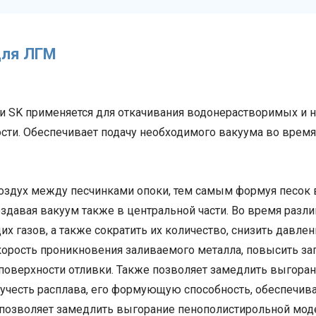
для ЛГМ
 SK применяется для откачивания водонерастворимых и н
сти. Обеспечивает подачу необходимого вакуума во время
воздух между песчинками опоки, тем самым формуя песок 
здавая вакуум также в центральной части. Во время разл
х газов, а также сократить их количество, снизить давле
корость проникновения заливаемого металла, повысить з
 поверхности отливки. Также позволяет замедлить выгора
кучесть расплава, его формующую способность, обеспечива
 позволяет замедлить выгорание пенополистирольной моде