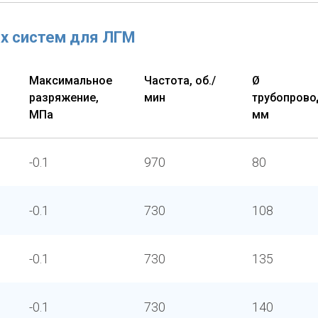
х систем для ЛГМ
,
Максимальное
Частота, об./
Ø
разряжение,
мин
трубопрово
МПа
мм
-0.1
970
80
-0.1
730
108
-0.1
730
135
-0.1
730
140