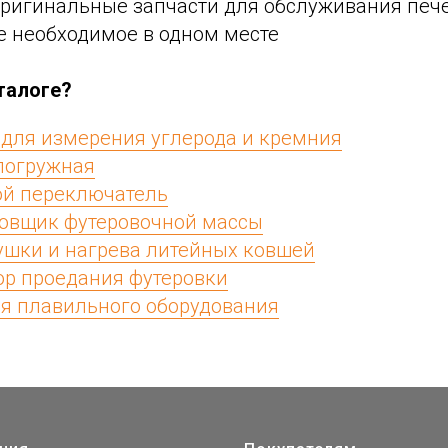
оригинальные запчасти для обслуживания печ
е необходимое в одном месте
талоге?
 для измерения углерода и кремния
погружная
й переключатель
овщик футеровочной массы
ушки и нагрева литейных ковшей
ор проедания футеровки
ля плавильного оборудования