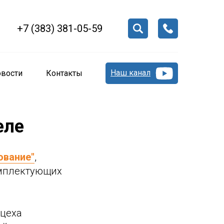
+7 (383) 381-05-59
Наш канал
вости
Контакты
еле
ование"
,
омплектующих
 цеха