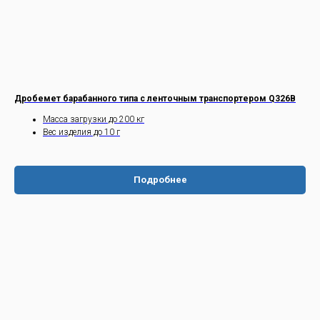
Дробемет барабанного типа с ленточным транспортером Q326B
Масса загрузки до 200 кг
Вес изделия до 10 г
Подробнее